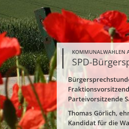
KOMMUNALWAHLEN A
SPD-Bürgers
Bürgersprechstund
Fraktionsvorsitzend
Parteivorsitzende S
Thomas Görlich, eh
Kandidat für die W