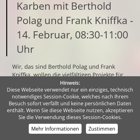
Karben mit Berthold
Polag und Frank Kniffka -
14. Februar, 08:30-11:00
Uhr
Wir, das sind Berthold Polag und Frank
Kniffka, wollen die vielfältigen Projekte für
Klein-Karben im Ortsbeirat und der
Hinweis:
Diese Webseite verwendet nur ein einziges, technisch
Stadtverordnetenversammlung konstruktiv
notwendiges Session-Cookie, welches nach Ihrem
begleiten und dabei die berechtigen Anliegen
Besuch sofort verfällt und keine persönlichen Daten
der Bürgerinnen und Bürger unseres
enthält. Wenn Sie diese Webseite nutzen, akzeptieren
Stadtteils vertreten.
Sie die Verwendung dieses Session-Cookies.
Mehr Informationen
Zustimmen
ICH WILL MEHR LESEN!