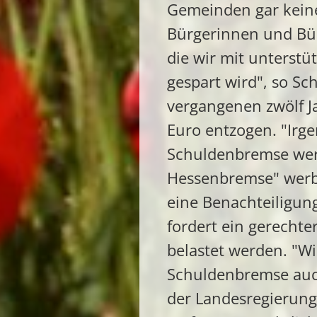
Gemeinden gar kein
Bürgerinnen und Bür
die wir mit unterst
gespart wird", so S
vergangenen zwölf J
Euro entzogen. "Irg
Schuldenbremse werd
Hessenbremse" werbe
eine Benachteiligun
fordert ein gerechte
belastet werden. "W
Schuldenbremse auc
der Landesregierung