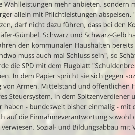
e Wahlleistungen mehr anbieten, sondern m
ger allein mit Pflichtleistungen abspeisen.
ützen, darf nicht dazu führen, dass bei de
chäfer-Gümbel. Schwarz und Schwarz-Gelb h
ahren den kommunalen Haushalten bereits 
endwo muss auch mal Schluss sein", so Schä
e die SPD mit dem Flugblatt "Schuldenbre
n. In dem Papier spricht sie sich gegen so
g von Armen, Mittelstand und öffentlichen
res Steuersystem, in dem Spitzenverdiener 
ir haben - bundesweit bisher einmalig - mit
h auf die Einnahmeverantwortung sowohl d
 verwiesen. Sozial- und Bildungsabbau mit V