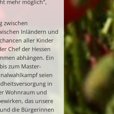
cht mehr möglich",
ng zwischen
wischen Inländern und
chancen aller Kinder
der Chef der Hessen
kommen abhängen. Ein
 bis zum Master-
unalwahlkampf seien
undheitsversorgung in
arer Wohnraum und
 bewirken, das unsere
 und die Bürgerinnen