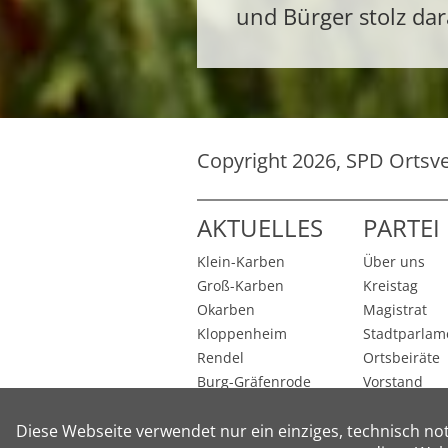
und Bürger stolz dar
Copyright 2026, SPD Ortsv
AKTUELLES
PARTEI
Klein-Karben
Über uns
Groß-Karben
Kreistag
Okarben
Magistrat
Kloppenheim
Stadtparlam
Rendel
Ortsbeiräte
Burg-Gräfenrode
Vorstand
Petterweil
Stadtteilvert
Diese Webseite verwendet nur ein einziges, technisch no
News-Archiv
Kandidatur