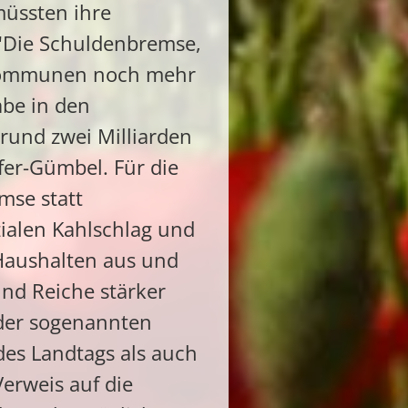
üssten ihre
 "Die Schuldenbremse,
n Kommunen noch mehr
abe in den
rund zwei Milliarden
fer-Gümbel. Für die
mse statt
zialen Kahlschlag und
 Haushalten aus und
und Reiche stärker
 der sogenannten
es Landtags als auch
erweis auf die