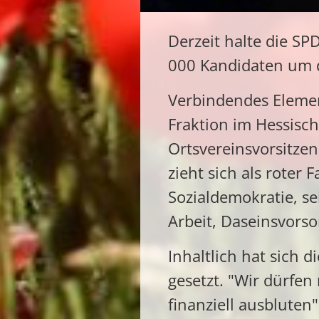
Derzeit halte die S
000 Kandidaten um d
Verbindendes Elemen
Fraktion im Hessisc
Ortsvereinsvorsitze
zieht sich als roter
Sozialdemokratie, s
Arbeit, Daseinsvorso
Inhaltlich hat sich
gesetzt. "Wir dürfe
finanziell ausbluten