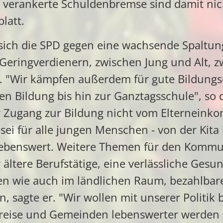
h verankerte Schuldenbremse sind damit ni
latt.
 sich die SPD gegen eine wachsende Spaltu
ringverdienern, zwischen Jung und Alt, z
. "Wir kämpfen außerdem für gute Bildungs
en Bildung bis hin zur Ganztagsschule", so 
r Zugang zur Bildung nicht vom Elternein
sei für alle jungen Menschen - von der Kita
trebenswert. Weitere Themen für den Komm
r ältere Berufstätige, eine verlässliche Ges
en wie auch im ländlichen Raum, bezahlb
, sagte er. "Wir wollen mit unserer Politik
Kreise und Gemeinden lebenswerter werden