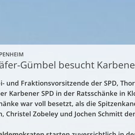
PPENHEIM
häfer-Gümbel besucht Karbene
i- und Fraktionsvorsitzende der SPD, Tho
der Karbener SPD in der Ratsschänke in K
hänke war voll besetzt, als die Spitzenka
h, Christel Zobeley und Jochen Schmitt d
aldemokraten starten zuversichtlich in de