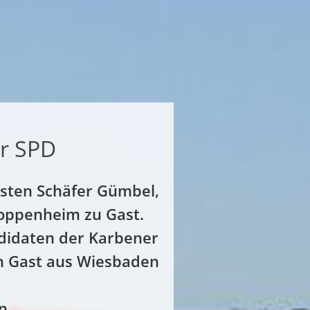
r SPD
rsten Schäfer Gümbel,
loppenheim zu Gast.
ndidaten der Karbener
en Gast aus Wiesbaden
n