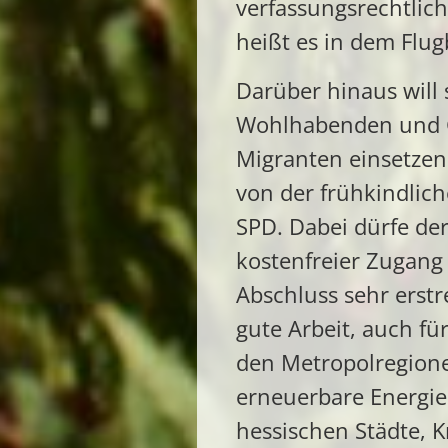
verfassungsrechtlic
heißt es in dem Flugb
Darüber hinaus will
Wohlhabenden und Ge
Migranten einsetzen
von der frühkindlich
SPD. Dabei dürfe de
kostenfreier Zugang 
Abschluss sehr ers
gute Arbeit, auch fü
den Metropolregion
erneuerbare Energien
hessischen Städte, 