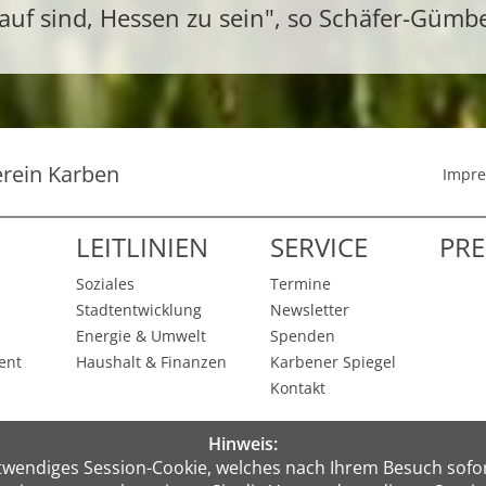
auf sind, Hessen zu sein", so Schäfer-Gümb
erein Karben
Impr
LEITLINIEN
SERVICE
PRE
Soziales
Termine
Stadtentwicklung
Newsletter
Energie & Umwelt
Spenden
ent
Haushalt & Finanzen
Karbener Spiegel
Kontakt
reter
Hinweis:
twendiges Session-Cookie, welches nach Ihrem Besuch sofort
en