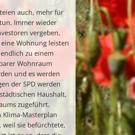
rteien auch, mehr für
tun. Immer wieder
nvestoren vergeben,
h eine Wohnung leisten
 endlich zu einem
hlbarer Wohnraum
rden und es werden
ngen der SPD werden
städtischen Haushalt,
aums zugeführt.
n Klima-Masterplan
 weil sie befürchtete,