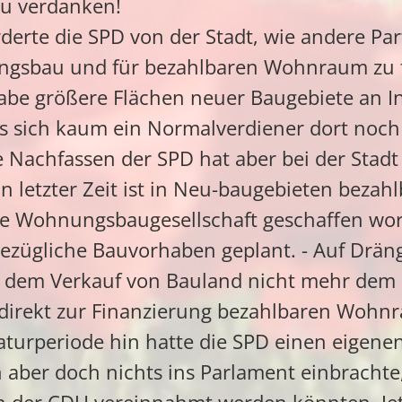
 zu verdanken!
orderte die SPD von der Stadt, wie andere Pa
ngsbau und für bezahlbaren Wohnraum zu 
abe größere Flächen neuer Baugebiete an I
ss sich kaum ein Normalverdiener dort noc
e Nachfassen der SPD hat aber bei der Stadt
n letzter Zeit ist in Neu-baugebieten beza
ne Wohnungsbaugesellschaft geschaffen wo
sbezügliche Bauvorhaben geplant. - Auf Drä
us dem Verkauf von Bauland nicht mehr dem 
irekt zur Finanzierung bezahlbaren Wohnr
aturperiode hin hatte die SPD einen eigene
n aber doch nichts ins Parlament einbrachte,