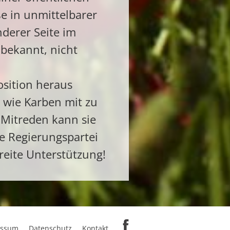
e in unmittelbarer
nderer Seite im
bekannt, nicht
osition heraus
 wie Karben mit zu
 Mitreden kann sie
e Regierungspartei
reite Unterstützung!
essum
Datenschutz
Kontakt