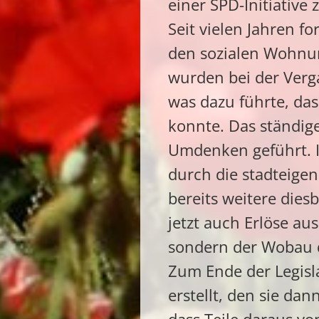
einer SPD-Initiative
Seit vielen Jahren f
den sozialen Wohnu
wurden bei der Verg
was dazu führte, da
konnte. Das ständig
Umdenken geführt. I
durch die stadteige
bereits weitere die
jetzt auch Erlöse a
sondern der Wobau d
Zum Ende der Legisl
erstellt, den sie dan