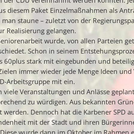
n der CDU vereinnahmt werden könnten. Jetzt
us diesem Paket Einzelmaßnahmen als Antr
 – man staune – zuletzt von der Regierung
r Realisierung gelangen.
Seniorenarbeit wurde, von allen Parteien ge
bschiedet. Schon in seinem Entstehungsproz
 60plus stark mit eingebunden und beteiligt
ielen immer wieder jede Menge Ideen und 
D-Arbeitsgruppe mit ein.
n viele Veranstaltungen und Anlässe geplan
prechend zu würdigen. Aus bekannten Grün
gt werden. Dennoch hat die Karbener SPD au
ndenheit mit der Stadt und ihren Bürgerinn
 Diese wurde dann im Oktober im Rahmen ei