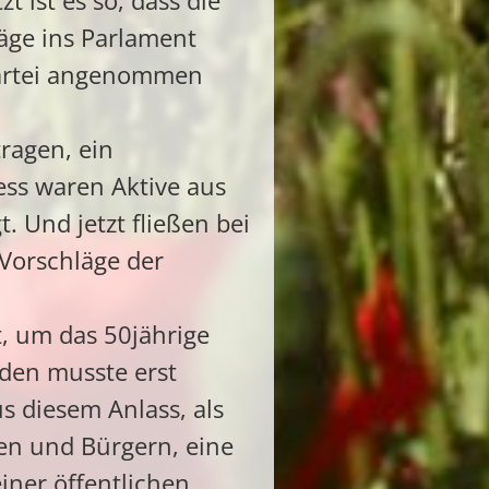
 ist es so, dass die
äge ins Parlament
spartei angenommen
tragen, ein
ess waren Aktive aus
. Und jetzt fließen bei
Vorschläge der
t, um das 50jährige
den musste erst
s diesem Anlass, als
en und Bürgern, eine
ner öffentlichen